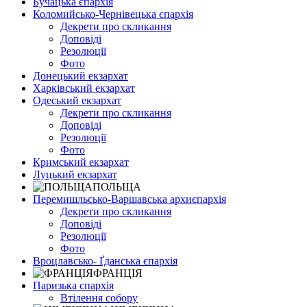
Бучацька єпархія
Коломийсько-Чернівецька єпархія
Декрети про скликання
Доповіді
Резолюції
Фото
Донецький екзархат
Харківський екзархат
Одеський екзархат
Декрети про скликання
Доповіді
Резолюції
Фото
Кримський екзархат
Луцький екзархат
ПОЛЬЩА
Перемишльсько-Варшавська архиєпархія
Декрети про скликання
Доповіді
Резолюції
Фото
Вроцлавсько- Ґданська єпархія
ФРАНЦІЯ
Паризька єпархія
Втілення собору