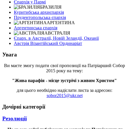
Єпархія у Пармі
БРАЗИЛІЯ
Куритибська архиєпархія
Прудентопольська єпархія
АРГЕНТИНА
Аргентинська єпархія
АВСТРАЛІЯ
Єпарх. в Австралії, Новій Зеландії, Океанії
Австрія Візантійський Ординаріат
Увага
Ви маєте змогу подати свої пропозиції на Патріарший Собор
2015 року на тему:
"Жива парафія - місце зустрічі з живим Христом"
для цього необхідно надіслати листа за адресою:
sobor2015@ukr.net
Дочірні категорії
Резолюції