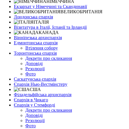
НІМЕЧЧИНА
Екзархат у Німеччині та Скандинавії
ВЕЛИКОБРИТАНІЯ
Лондонська єпархія
ІТАЛІЯ
Візитатура в Італії, Іспанії та Ірландії
КАНАДА
Вінніпезька архиєпархія
Едмонтонська єпархія
Втілення собору
Торонтонська єпархія
Декрети про скликання
Доповіді
Резолюції
Фото
Саскатунська єпархія
Єпархія Нью-Вестмінстеру
США
Філадельфійська архиєпархія
Єпархія в Чикаго
Єпархія у Стемфорді
Декрети про скликання
Доповіді
Резолюції
Фото