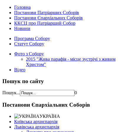
Головна
Постанови Патріарших Соборів
Постанови Єпархіальних Соборів
ККСЦ про Патріарший Собор
Новини
Програма Собору
Статут Собору
Фото з Собору
2015 "Жива парафія - місце зустрічі з живим
Христом"
Відео
Пошук по сайту
Пошук...
0
Постанови Єпархіальних Соборів
УКРАЇНА
Київська архиєпархія
Львівська архиєпархія