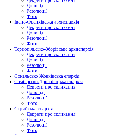
Декрети про скликання
Доповіді
Резолюції
Фото
Івано-Франківська архиєпархія
Декрети про скликання
Доповіді
Резолюції
Фото
Тернопільсько-Зборівська архиєпархія
Декрети про скликання
Доповіді
Резолюції
Фото
Сокальсько-Жовківська єпархія
Самбірсько-Дрогобицька єпархія
Декрети про скликання
Доповіді
Резолюції
Фото
Стрийська єпархія
Декрети про скликання
Доповіді
Резолюції
Фото