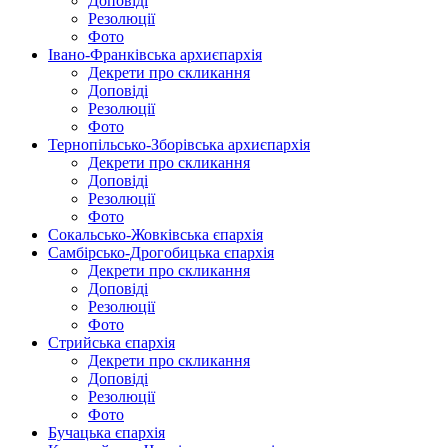
Доповіді
Резолюції
Фото
Івано-Франківська архиєпархія
Декрети про скликання
Доповіді
Резолюції
Фото
Тернопільсько-Зборівська архиєпархія
Декрети про скликання
Доповіді
Резолюції
Фото
Сокальсько-Жовківська єпархія
Самбірсько-Дрогобицька єпархія
Декрети про скликання
Доповіді
Резолюції
Фото
Стрийська єпархія
Декрети про скликання
Доповіді
Резолюції
Фото
Бучацька єпархія