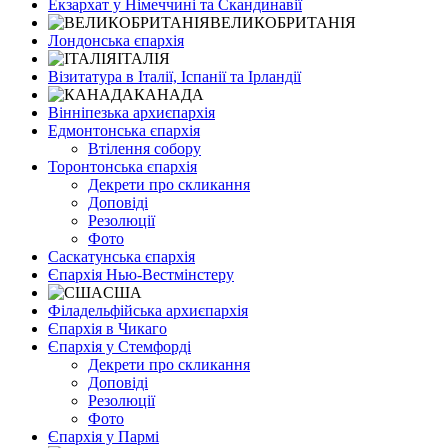
Екзархат у Німеччині та Скандинавії
ВЕЛИКОБРИТАНІЯ
Лондонська єпархія
ІТАЛІЯ
Візитатура в Італії, Іспанії та Ірландії
КАНАДА
Вінніпезька архиєпархія
Едмонтонська єпархія
Втілення собору
Торонтонська єпархія
Декрети про скликання
Доповіді
Резолюції
Фото
Саскатунська єпархія
Єпархія Нью-Вестмінстеру
США
Філадельфійська архиєпархія
Єпархія в Чикаго
Єпархія у Стемфорді
Декрети про скликання
Доповіді
Резолюції
Фото
Єпархія у Пармі