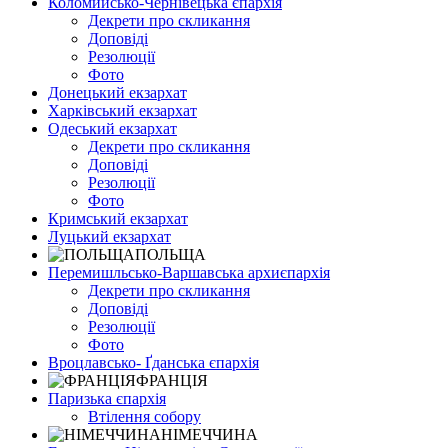
Коломийсько-Чернівецька єпархія
Декрети про скликання
Доповіді
Резолюції
Фото
Донецький екзархат
Харківський екзархат
Одеський екзархат
Декрети про скликання
Доповіді
Резолюції
Фото
Кримський екзархат
Луцький екзархат
ПОЛЬЩА
Перемишльсько-Варшавська архиєпархія
Декрети про скликання
Доповіді
Резолюції
Фото
Вроцлавсько- Ґданська єпархія
ФРАНЦІЯ
Паризька єпархія
Втілення собору
НІМЕЧЧИНА