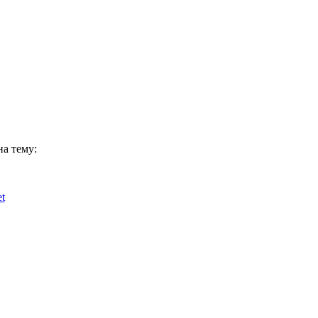
на тему:
t