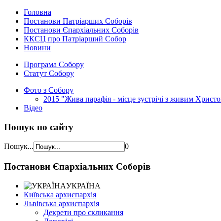
Головна
Постанови Патріарших Соборів
Постанови Єпархіальних Соборів
ККСЦ про Патріарший Собор
Новини
Програма Собору
Статут Собору
Фото з Собору
2015 "Жива парафія - місце зустрічі з живим Христ
Відео
Пошук по сайту
Пошук...
0
Постанови Єпархіальних Соборів
УКРАЇНА
Київська архиєпархія
Львівська архиєпархія
Декрети про скликання