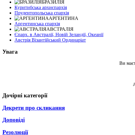
БРАЗИЛІЯ
Куритибська архиєпархія
Прудентопольська єпархія
АРГЕНТИНА
Аргентинська єпархія
АВСТРАЛІЯ
Єпарх. в Австралії, Новій Зеландії, Океанії
Австрія Візантійський Ординаріат
Увага
Ви маєт
Дочірні категорії
Декрети про скликання
Доповіді
Резолюції