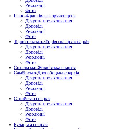
Доповіді
Резолюції
Фото
Івано-Франківська архиєпархія
Декрети про скликання
Доповіді
Резолюції
Фото
Тернопільсько-Зборівська архиєпархія
Декрети про скликання
Доповіді
Резолюції
Фото
Сокальсько-Жовківська єпархія
Самбірсько-Дрогобицька єпархія
Декрети про скликання
Доповіді
Резолюції
Фото
Стрийська єпархія
Декрети про скликання
Доповіді
Резолюції
Фото
Бучацька єпархія