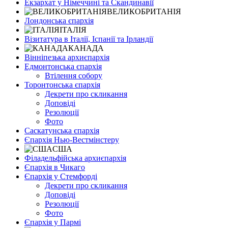
Екзархат у Німеччині та Скандинавії
ВЕЛИКОБРИТАНІЯ
Лондонська єпархія
ІТАЛІЯ
Візитатура в Італії, Іспанії та Ірландії
КАНАДА
Вінніпезька архиєпархія
Едмонтонська єпархія
Втілення собору
Торонтонська єпархія
Декрети про скликання
Доповіді
Резолюції
Фото
Саскатунська єпархія
Єпархія Нью-Вестмінстеру
США
Філадельфійська архиєпархія
Єпархія в Чикаго
Єпархія у Стемфорді
Декрети про скликання
Доповіді
Резолюції
Фото
Єпархія у Пармі