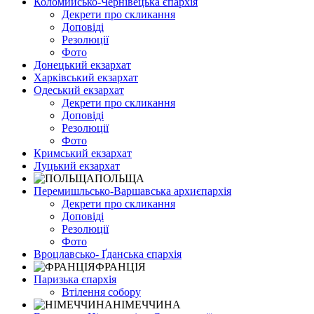
Коломийсько-Чернівецька єпархія
Декрети про скликання
Доповіді
Резолюції
Фото
Донецький екзархат
Харківський екзархат
Одеський екзархат
Декрети про скликання
Доповіді
Резолюції
Фото
Кримський екзархат
Луцький екзархат
ПОЛЬЩА
Перемишльсько-Варшавська архиєпархія
Декрети про скликання
Доповіді
Резолюції
Фото
Вроцлавсько- Ґданська єпархія
ФРАНЦІЯ
Паризька єпархія
Втілення собору
НІМЕЧЧИНА