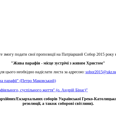
е змогу подати свої пропозиції на Патріарший Собор 2015 року 
"Жива парафія - місце зустрічі з живим Христом"
для цього необхідно надіслати листа за адресою:
sobor2015@ukr.ne
 на парафії" (Петро Маковський)
фіяльного, суспільного життя" (о. Андрій Бінас)"
рхійних/Екзархальних соборів Української Греко-Католицької
резолюції, а також соборові світлини).