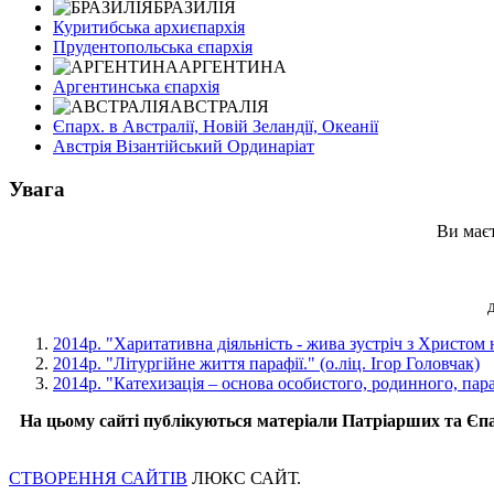
БРАЗИЛІЯ
Куритибська архиєпархія
Прудентопольська єпархія
АРГЕНТИНА
Аргентинська єпархія
АВСТРАЛІЯ
Єпарх. в Австралії, Новій Зеландії, Океанії
Австрія Візантійський Ординаріат
Увага
Ви маєт
2014р. "Харитативна діяльність - жива зустріч з Христом
2014р. "Літургійне життя парафії." (о.ліц. Ігор Головчак)
2014р. "Катехизація – основа особистого, родинного, пара
На цьому сайті публікуються матеріали Патріарших та Єпа
СТВОРЕННЯ САЙТІВ
ЛЮКС САЙТ.