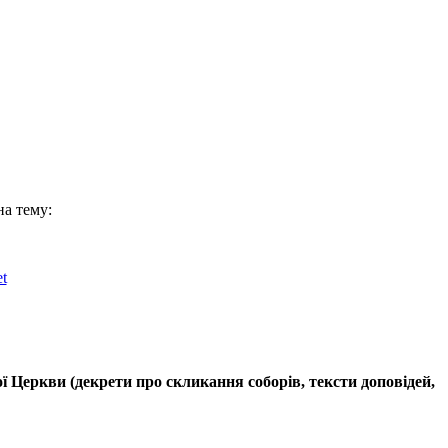
на тему:
t
 Церкви (декрети про скликання соборів, тексти доповідей,