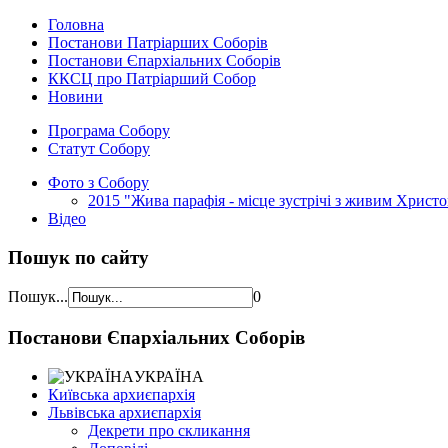
Головна
Постанови Патріарших Соборів
Постанови Єпархіальних Соборів
ККСЦ про Патріарший Собор
Новини
Програма Собору
Статут Собору
Фото з Собору
2015 "Жива парафія - місце зустрічі з живим Христ
Відео
Пошук по сайту
Пошук...
0
Постанови Єпархіальних Соборів
УКРАЇНА
Київська архиєпархія
Львівська архиєпархія
Декрети про скликання