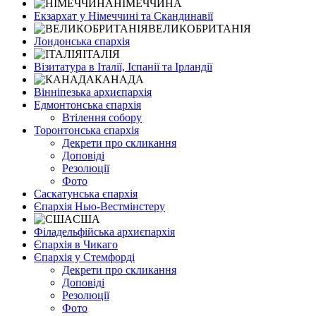
НІМЕЧЧИНА
Екзархат у Німеччині та Скандинавії
ВЕЛИКОБРИТАНІЯ
Лондонська єпархія
ІТАЛІЯ
Візитатура в Італії, Іспанії та Ірландії
КАНАДА
Вінніпезька архиєпархія
Едмонтонська єпархія
Втілення собору
Торонтонська єпархія
Декрети про скликання
Доповіді
Резолюції
Фото
Саскатунська єпархія
Єпархія Нью-Вестмінстеру
США
Філадельфійська архиєпархія
Єпархія в Чикаго
Єпархія у Стемфорді
Декрети про скликання
Доповіді
Резолюції
Фото