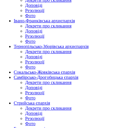
Декрети про скликання
Доповіді
Резолюції
Фото
Івано-Франківська архиєпархія
Декрети про скликання
Доповіді
Резолюції
Фото
Тернопільсько-Зборівська архиєпархія
Декрети про скликання
Доповіді
Резолюції
Фото
Сокальсько-Жовківська єпархія
Самбірсько-Дрогобицька єпархія
Декрети про скликання
Доповіді
Резолюції
Фото
Стрийська єпархія
Декрети про скликання
Доповіді
Резолюції
Фото