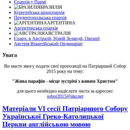
Єпархія у Пармі
БРАЗИЛІЯ
Куритибська архиєпархія
Прудентопольська єпархія
АРГЕНТИНА
Аргентинська єпархія
АВСТРАЛІЯ
Єпарх. в Австралії, Новій Зеландії, Океанії
Австрія Візантійський Ординаріат
Увага
Ви маєте змогу подати свої пропозиції на Патріарший Собор
2015 року на тему:
"Жива парафія - місце зустрічі з живим Христом"
для цього необхідно надіслати листа за адресою:
sobor2015@ukr.net
Матеріали VI сесії Патріаршого Собору
Української Греко-Католицької
Церкви англійською мовою