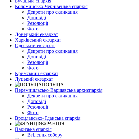
Бучацька єпархія
Коломийсько-Чернівецька єпархія
Декрети про скликання
Доповіді
Резолюції
Фото
Донецький екзархат
Харківський екзархат
Одеський екзархат
Декрети про скликання
Доповіді
Резолюції
Фото
Кримський екзархат
Луцький екзархат
ПОЛЬЩА
Перемишльсько-Варшавська архиєпархія
Декрети про скликання
Доповіді
Резолюції
Фото
Вроцлавсько- Ґданська єпархія
ФРАНЦІЯ
Паризька єпархія
Втілення собору