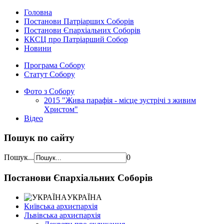
Головна
Постанови Патріарших Соборів
Постанови Єпархіальних Соборів
ККСЦ про Патріарший Собор
Новини
Програма Собору
Статут Собору
Фото з Собору
2015 "Жива парафія - місце зустрічі з живим
Христом"
Відео
Пошук по сайту
Пошук...
0
Постанови Єпархіальних Соборів
УКРАЇНА
Київська архиєпархія
Львівська архиєпархія