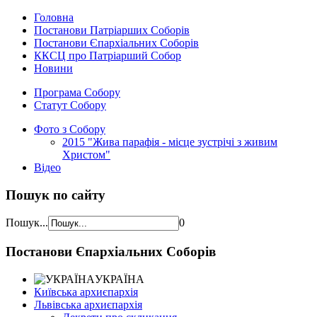
Головна
Постанови Патріарших Соборів
Постанови Єпархіальних Соборів
ККСЦ про Патріарший Собор
Новини
Програма Собору
Статут Собору
Фото з Собору
2015 "Жива парафія - місце зустрічі з живим
Христом"
Відео
Пошук по сайту
Пошук...
0
Постанови Єпархіальних Соборів
УКРАЇНА
Київська архиєпархія
Львівська архиєпархія