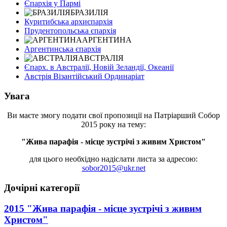
Єпархія у Пармі
БРАЗИЛІЯ
Куритибська архиєпархія
Прудентопольська єпархія
АРГЕНТИНА
Аргентинська єпархія
АВСТРАЛІЯ
Єпарх. в Австралії, Новій Зеландії, Океанії
Австрія Візантійський Ординаріат
Увага
Ви маєте змогу подати свої пропозиції на Патріарший Собор
2015 року на тему:
"Жива парафія - місце зустрічі з живим Христом"
для цього необхідно надіслати листа за адресою:
sobor2015@ukr.net
Дочірні категорії
2015 "Жива парафія - місце зустрічі з живим
Христом"