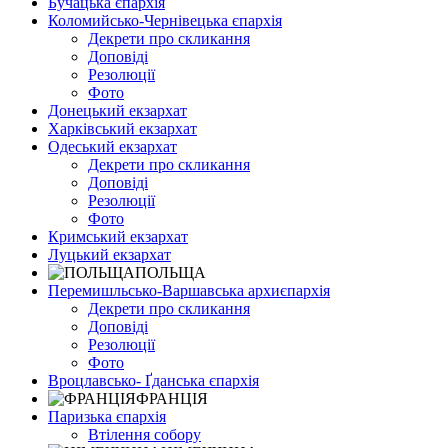
Бучацька єпархія
Коломийсько-Чернівецька єпархія
Декрети про скликання
Доповіді
Резолюції
Фото
Донецький екзархат
Харківський екзархат
Одеський екзархат
Декрети про скликання
Доповіді
Резолюції
Фото
Кримський екзархат
Луцький екзархат
ПОЛЬЩА
Перемишльсько-Варшавська архиєпархія
Декрети про скликання
Доповіді
Резолюції
Фото
Вроцлавсько- Ґданська єпархія
ФРАНЦІЯ
Паризька єпархія
Втілення собору