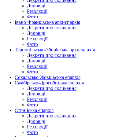
Декрети про скликання
Доповіді
Резолюції
Фото
Івано-Франківська архиєпархія
Декрети про скликання
Доповіді
Резолюції
Фото
Тернопільсько-Зборівська архиєпархія
Декрети про скликання
Доповіді
Резолюції
Фото
Сокальсько-Жовківська єпархія
Самбірсько-Дрогобицька єпархія
Декрети про скликання
Доповіді
Резолюції
Фото
Стрийська єпархія
Декрети про скликання
Доповіді
Резолюції
Фото