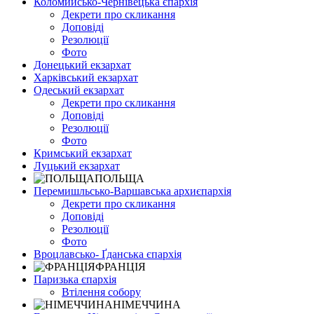
Коломийсько-Чернівецька єпархія
Декрети про скликання
Доповіді
Резолюції
Фото
Донецький екзархат
Харківський екзархат
Одеський екзархат
Декрети про скликання
Доповіді
Резолюції
Фото
Кримський екзархат
Луцький екзархат
ПОЛЬЩА
Перемишльсько-Варшавська архиєпархія
Декрети про скликання
Доповіді
Резолюції
Фото
Вроцлавсько- Ґданська єпархія
ФРАНЦІЯ
Паризька єпархія
Втілення собору
НІМЕЧЧИНА