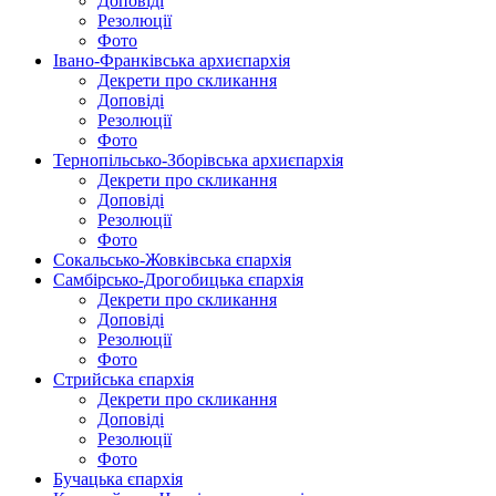
Доповіді
Резолюції
Фото
Івано-Франківська архиєпархія
Декрети про скликання
Доповіді
Резолюції
Фото
Тернопільсько-Зборівська архиєпархія
Декрети про скликання
Доповіді
Резолюції
Фото
Сокальсько-Жовківська єпархія
Самбірсько-Дрогобицька єпархія
Декрети про скликання
Доповіді
Резолюції
Фото
Стрийська єпархія
Декрети про скликання
Доповіді
Резолюції
Фото
Бучацька єпархія