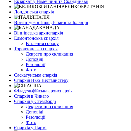
Екзархат у Німеччині та Скандинавії
ВЕЛИКОБРИТАНІЯ
Лондонська єпархія
ІТАЛІЯ
Візитатура в Італії, Іспанії та Ірландії
КАНАДА
Вінніпезька архиєпархія
Едмонтонська єпархія
Втілення собору
Торонтонська єпархія
Декрети про скликання
Доповіді
Резолюції
Фото
Саскатунська єпархія
Єпархія Нью-Вестмінстеру
США
Філадельфійська архиєпархія
Єпархія в Чикаго
Єпархія у Стемфорді
Декрети про скликання
Доповіді
Резолюції
Фото
Єпархія у Пармі