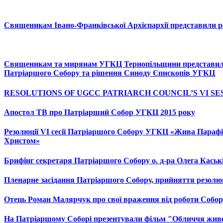
Священикам Івано-Франківської Архієпархії представили р
Священикам та мирянам УГКЦ Тернопільщини представили р
Патріаршого Cобору та рішення Синоду Єпископів УГКЦ
RESOLUTIONS OF UGCC PATRIARCH COUNCIL’S VI SE
Апостол ТВ про Патріарший Собор УГКЦ 2015 року
Резолюції VI сесії Патріаршого Собору УГКЦ «Жива Парафія
Христом»
Брифінг секретаря Патріаршого Собору о. д-ра Олега Каськ
Пленарне засідання Патріаршого Собору, прийняття резолю
Отець Роман Малярчук про свої враження від роботи Собор
На Патріаршому Соборі презентували фільм "Обличчя жив