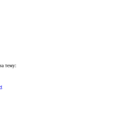
на тему:
t