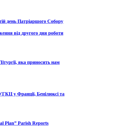
етій день Патріаршого Собору
ення від другого дня роботи
Літургії, яка приносить нам
 УГКЦ у Франції, Бенілюксі та
ral Plan” Parish Reports