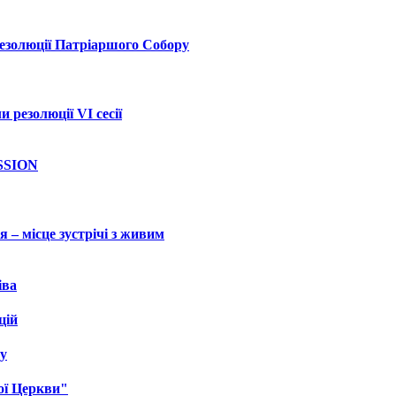
езолюції Патріаршого Собору
езолюції VI сесії
SSION
 – місце зустрічі з живим
іва
цій
у
ої Церкви"