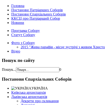
Головна
Постанови Патріарших Соборів
Постанови Єпархіальних Соборів
ККСЦ про Патріарший Собор
Новини
Програма Собору
Статут Собору
Фото з Собору
2015 "Жива парафія - місце зустрічі з живим Христ
Відео
Пошук по сайту
Пошук...
0
Постанови Єпархіальних Соборів
УКРАЇНА
Київська архиєпархія
Львівська архиєпархія
Декрети про скликання