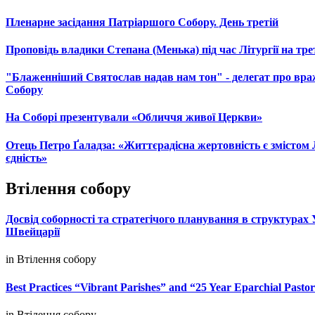
Пленарне засідання Патріаршого Собору. День третій
Проповідь владики Степана (Менька) під час Літургії на тр
"Блаженніший Святослав надав нам тон" - делегат про враж
Собору
На Соборі презентували «Обличчя живої Церкви»
Отець Петро Ґаладза: «Життєрадісна жертовність є змістом 
єдність»
Втілення собору
Досвід соборності та стратегічого планування в структурах
Швейцарії
in
Втілення собору
Best Practices “Vibrant Parishes” and “25 Year Eparchial Pasto
in
Втілення собору