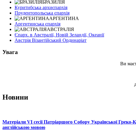
БРАЗИЛІЯ
Куритибська архиєпархія
Прудентопольська єпархія
АРГЕНТИНА
Аргентинська єпархія
АВСТРАЛІЯ
Єпарх. в Австралії, Новій Зеландії, Океанії
Австрія Візантійський Ординаріат
Увага
Ви маєт
Новини
Матеріали VI сесії Патріаршого Собору Української Греко-
англійською мовою