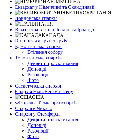
НІМЕЧЧИНА
Екзархат у Німеччині та Скандинавії
ВЕЛИКОБРИТАНІЯ
Лондонська єпархія
ІТАЛІЯ
Візитатура в Італії, Іспанії та Ірландії
КАНАДА
Вінніпезька архиєпархія
Едмонтонська єпархія
Втілення собору
Торонтонська єпархія
Декрети про скликання
Доповіді
Резолюції
Фото
Саскатунська єпархія
Єпархія Нью-Вестмінстеру
США
Філадельфійська архиєпархія
Єпархія в Чикаго
Єпархія у Стемфорді
Декрети про скликання
Доповіді
Резолюції
Фото