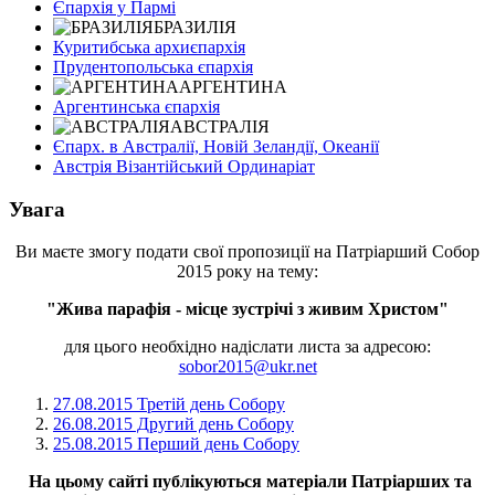
Єпархія у Пармі
БРАЗИЛІЯ
Куритибська архиєпархія
Прудентопольська єпархія
АРГЕНТИНА
Аргентинська єпархія
АВСТРАЛІЯ
Єпарх. в Австралії, Новій Зеландії, Океанії
Австрія Візантійський Ординаріат
Увага
Ви маєте змогу подати свої пропозиції на Патріарший Собор
2015 року на тему:
"Жива парафія - місце зустрічі з живим Христом"
для цього необхідно надіслати листа за адресою:
sobor2015@ukr.net
27.08.2015 Третій день Собору
26.08.2015 Другий день Собору
25.08.2015 Перший день Собору
На цьому сайті публікуються матеріали Патріарших та