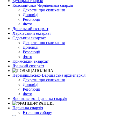
Бучацька єпархія
Коломийсько-Чернівецька єпархія
Декрети про скликання
Доповіді
Резолюції
Фото
Донецький екзархат
Харківський екзархат
Одеський екзархат
Декрети про скликання
Доповіді
Резолюції
Фото
Кримський екзархат
Луцький екзархат
ПОЛЬЩА
Перемишльсько-Варшавська архиєпархія
Декрети про скликання
Доповіді
Резолюції
Фото
Вроцлавсько- Ґданська єпархія
ФРАНЦІЯ
Паризька єпархія
Втілення собору