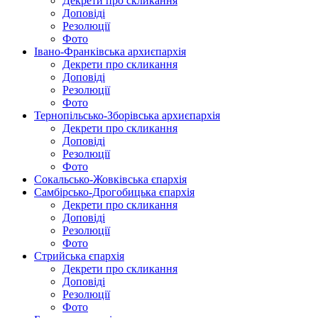
Декрети про скликання
Доповіді
Резолюції
Фото
Івано-Франківська архиєпархія
Декрети про скликання
Доповіді
Резолюції
Фото
Тернопільсько-Зборівська архиєпархія
Декрети про скликання
Доповіді
Резолюції
Фото
Сокальсько-Жовківська єпархія
Самбірсько-Дрогобицька єпархія
Декрети про скликання
Доповіді
Резолюції
Фото
Стрийська єпархія
Декрети про скликання
Доповіді
Резолюції
Фото