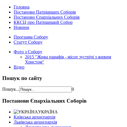
Головна
Постанови Патріарших Соборів
Постанови Єпархіальних Соборів
ККСЦ про Патріарший Собор
Новини
Програма Собору
Статут Собору
Фото з Собору
2015 "Жива парафія - місце зустрічі з живим
Христом"
Відео
Пошук по сайту
Пошук...
0
Постанови Єпархіальних Соборів
УКРАЇНА
Київська архиєпархія
Львівська архиєпархія