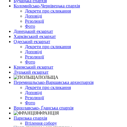
Бучацька єпархія
Коломийсько-Чернівецька єпархія
Декрети про скликання
Доповіді
Резолюції
Фото
Донецький екзархат
Харківський екзархат
Одеський екзархат
Декрети про скликання
Доповіді
Резолюції
Фото
Кримський екзархат
Луцький екзархат
ПОЛЬЩА
Перемишльсько-Варшавська архиєпархія
Декрети про скликання
Доповіді
Резолюції
Фото
Вроцлавсько- Ґданська єпархія
ФРАНЦІЯ
Паризька єпархія
Втілення собору