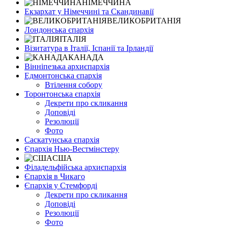
НІМЕЧЧИНА
Екзархат у Німеччині та Скандинавії
ВЕЛИКОБРИТАНІЯ
Лондонська єпархія
ІТАЛІЯ
Візитатура в Італії, Іспанії та Ірландії
КАНАДА
Вінніпезька архиєпархія
Едмонтонська єпархія
Втілення собору
Торонтонська єпархія
Декрети про скликання
Доповіді
Резолюції
Фото
Саскатунська єпархія
Єпархія Нью-Вестмінстеру
США
Філадельфійська архиєпархія
Єпархія в Чикаго
Єпархія у Стемфорді
Декрети про скликання
Доповіді
Резолюції
Фото