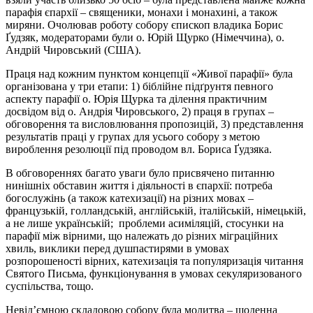
парафія єпархії – священики, монахи і монахині, а також
миряни. Очолював роботу собору єпископ владика Борис
Ґудзяк, модераторами були о. Юрій Щурко (Німеччина), о.
Андрій Чировський (США).
Праця над кожним пунктом концепції «Живої парафії» була
організована у три етапи: 1) біблійне підґрунтя певного
аспекту парафії о. Юрія Щурка та ділення практичним
досвідом від о. Андрія Чировського, 2) праця в групах –
обговорення та висловлювання пропозицій, 3) представлення
результатів праці у групах для усього собору з метою
вироблення резолюції під проводом вл. Бориса Ґудзяка.
В обговореннях багато уваги було присвячено питанню
нинішніх обставин життя і діяльності в єпархії: потреба
богослужінь (а також катехизації) на різних мовах –
французькій, голландській, англійській, італійській, німецькій,
а не лише українській; проблеми асиміляцій, стосунки на
парафії між вірними, що належать до різних міграційних
хвиль, виклики перед душпастирями в умовах
розпорошеності вірних, катехизація та популяризація читання
Святого Письма, функціонування в умовах секуляризованого
суспільства, тощо.
Невід’ємною складовою собору була молитва – щоденна