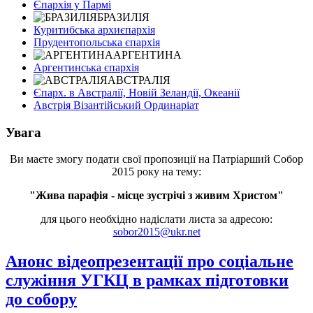
Єпархія у Пармі
БРАЗИЛІЯ
Куритибська архиєпархія
Прудентопольська єпархія
АРГЕНТИНА
Аргентинська єпархія
АВСТРАЛІЯ
Єпарх. в Австралії, Новій Зеландії, Океанії
Австрія Візантійський Ординаріат
Увага
Ви маєте змогу подати свої пропозиції на Патріарший Собор
2015 року на тему:
"Жива парафія - місце зустрічі з живим Христом"
для цього необхідно надіслати листа за адресою:
sobor2015@ukr.net
Анонс відеопрезентації про соціальне
служіння УГКЦ в рамках підготовки
до собору