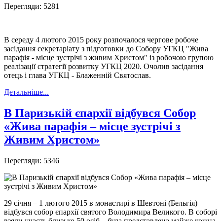
Перегляди: 5281
В середу 4 лютого 2015 року розпочалося чергове робоче
засідання секретаріату з підготовки до Собору УГКЦ "Жива
парафія - місце зустрічі з живим Христом" із робочою групою
реалізації стратегії розвитку УГКЦ 2020. Очолив засідання
отець і глава УГКЦ - Блаженній Святослав.
Детальніше...
В Паризькій єпархії відбувся Собор
«Жива парафія – місце зустрічі з
Живим Христом»
Перегляди: 5346
29 січня – 1 лютого 2015 в монастирі в Шевтоні (Бельгія)
відбувся собор єпархії святого Володимира Великого. В соборі
взяли участь близько 50 осіб – була представлена майже кожна