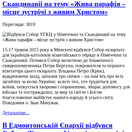
Скандинавії на тему «Жива парафія –
місце зустрічі з живим Христом»
Перегляди: 3019
15-17 травня 2015 року в Мюнхені відбувся Собор екзархату
для українців-католиків візантійського обряду в Німеччині та
Скандинавії. Почався Собор молитвою до блаженного
священномученика Петра Вергуна, покровителя та першого
візитатора цього екзархату. Владика Петро (Крик),
відкриваючи захід, запалив три свічки – на пам’ять про всіх
загиблих за волю України; за всіх тих, хто трудиться для
воїнів, опікується хворими і пораненими, збирає допомогу для
війська та постраждалих; за мир та світле і Богом
благословенне майбутнє нашого народу й усього світу.
Повідомив о. Іван Мачужак.
Детальніше...
В Едмонтонській Єпархії відбувся