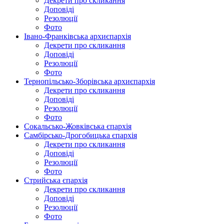
Декрети про скликання
Доповіді
Резолюції
Фото
Івано-Франківська архиєпархія
Декрети про скликання
Доповіді
Резолюції
Фото
Тернопільсько-Зборівська архиєпархія
Декрети про скликання
Доповіді
Резолюції
Фото
Сокальсько-Жовківська єпархія
Самбірсько-Дрогобицька єпархія
Декрети про скликання
Доповіді
Резолюції
Фото
Стрийська єпархія
Декрети про скликання
Доповіді
Резолюції
Фото