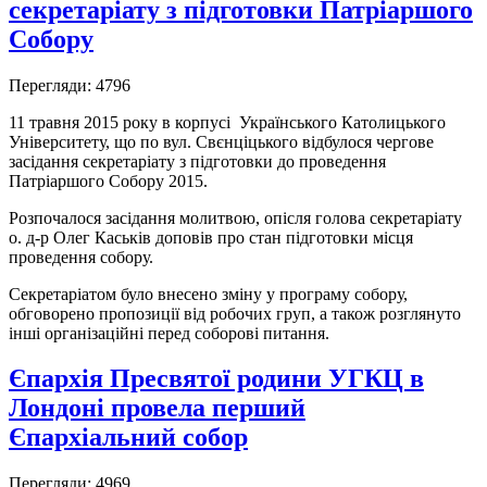
секретаріату з підготовки Патріаршого
Собору
Перегляди: 4796
11 травня 2015 року в корпусі Українського Католицького
Університету, що по вул. Свєнціцького відбулося чергове
засідання секретаріату з підготовки до проведення
Патріаршого Собору 2015.
Розпочалося засідання молитвою, опісля голова секретаріату
о. д-р Олег Каськів доповів про стан підготовки місця
проведення собору.
Секретаріатом було внесено зміну у програму собору,
обговорено пропозиції від робочих груп, а також розглянуто
інші організаційні перед соборові питання.
Єпархія Пресвятої родини УГКЦ в
Лондоні провела перший
Єпархіальний собор
Перегляди: 4969