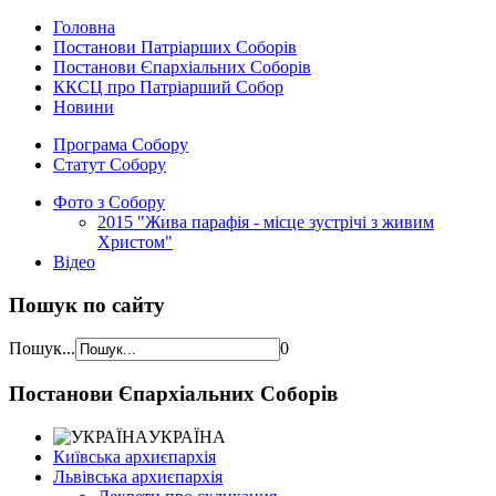
Головна
Постанови Патріарших Соборів
Постанови Єпархіальних Соборів
ККСЦ про Патріарший Собор
Новини
Програма Собору
Статут Собору
Фото з Собору
2015 "Жива парафія - місце зустрічі з живим
Христом"
Відео
Пошук по сайту
Пошук...
0
Постанови Єпархіальних Соборів
УКРАЇНА
Київська архиєпархія
Львівська архиєпархія