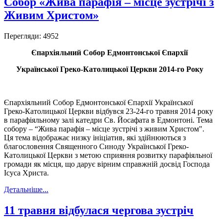
Собор «Жива парафія – місце зустрічі з
Живим Христом»
Перегляди: 4952
Є
пархіяльний Собор Едмонтонської
Є
пархії
Української Греко-Католицької Церкви 2014
-го
Року
Єпархіяльний Собор Едмонтонської Єпархії Української
Греко-Католицької Церкви відбувся 23-24-го травня 2014 року
в парафіяльному залі катедри Св. Йосафата в Едмонтоні. Тема
собору – “Жива парафія – місце зустрічі з живим Христом".
Ця тема відображає низку ініціатив, які здійнюються з
благословення Священного Синоду Української Греко-
Католицької Церкви з метою сприяння розвитку парафіяльної
громади як місця, що дарує вірним справжній досвід Господа
Ісуса Христа.
Детальніше...
11 травня відбулася чергова зустріч