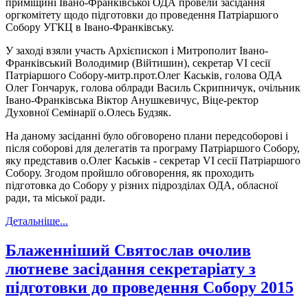
приміщині Івано-Франківської ОДА провели засідання
оргкомітету щодо підготовки до проведення Патріаршого
Собору УГКЦ в Івано-Франківську.
У заході взяли участь Архієпископ і Митрополит Івано-
Франківський Володимир (Війтишин), секретар VI сесії
Патріаршого Собору-митр.прот.Олег Каськів, голова ОДА
Олег Гончарук, голова облради Василь Скрипничук, очільник
Івано-Франківська Віктор Анушкевичус, Віце-ректор
Духовної Семінарії о.Олесь Будзяк.
На даному засіданні було обговорено плани передсоборові і
після соборові для делегатів та програму Патріаршого Собору,
яку представив о.Олег Каськів - секретар VI сесії Патріаршого
Собору. Згодом пройшло обговорення, як проходить
підготовка до Собору у різних підрозділах ОДА, обласної
ради, та міської ради.
Детальніше...
Блаженніший Святослав очолив
лютневе засідання секретаріату з
підготовки до проведення Собору 2015